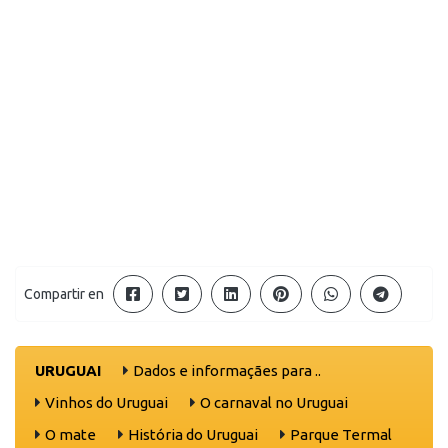
Compartir en
URUGUAI
Dados e informaçães para ..
Vinhos do Uruguai
O carnaval no Uruguai
O mate
História do Uruguai
Parque Termal