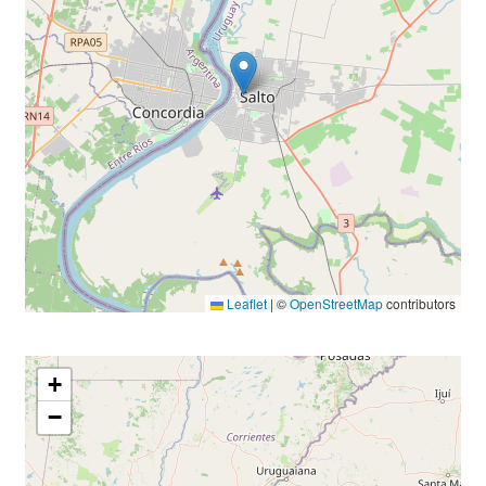
Leaflet
|
©
OpenStreetMap
contributors
+
−