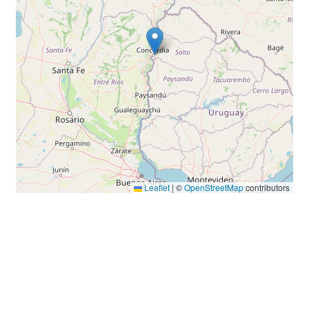
Leaflet
|
©
OpenStreetMap
contributors