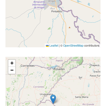
Leaflet
|
©
OpenStreetMap
contributors
+
−