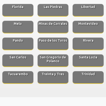
Florida
Las Piedras
Libertad
Melo
Minas de Corrales
Montevideo
Pando
Paso de los Toros
Rivera
San Carlos
San Gregorio de
Santa Lucia
Polanco
Tacuarembo
Treinta y Tres
Trinidad