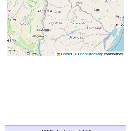
Leaflet
|
©
OpenStreetMap
contributors