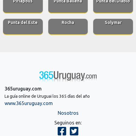
Piriapolis
Punta Ballena
Punta del Diablo
Punta del Este
Rocha
Solymar
365uruguay.com
La guía online de Uruguai los 365 días del año
www.365uruguay.com
Nosotros
Seguinos en: