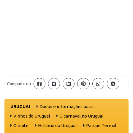
Compartir en
URUGUAI
Dados e informaçães para ..
Vinhos do Uruguai
O carnaval no Uruguai
O mate
História do Uruguai
Parque Termal