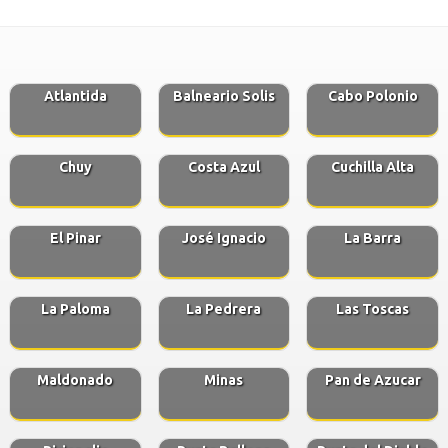
Atlantida
Balneario Solis
Cabo Polonio
Chuy
Costa Azul
Cuchilla Alta
El Pinar
José Ignacio
La Barra
La Paloma
La Pedrera
Las Toscas
Maldonado
Minas
Pan de Azucar