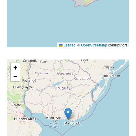
Leaflet
|
©
OpenStreetMap
contributors
+
−