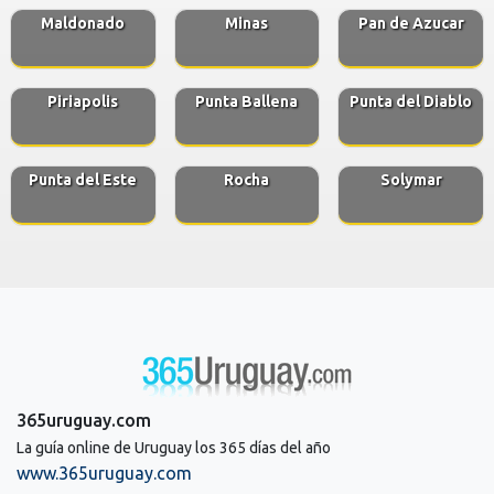
Maldonado
Minas
Pan de Azucar
Piriapolis
Punta Ballena
Punta del Diablo
Punta del Este
Rocha
Solymar
365uruguay.com
La guía online de Uruguay los 365 días del año
www.365uruguay.com