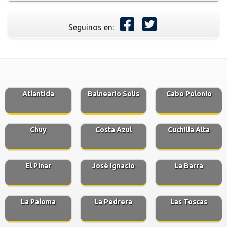
Seguinos en:
Atlantida
Balneario Solis
Cabo Polonio
Chuy
Costa Azul
Cuchilla Alta
El Pinar
José Ignacio
La Barra
La Paloma
La Pedrera
Las Toscas