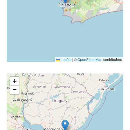
Leaflet
|
©
OpenStreetMap
contributors
+
−