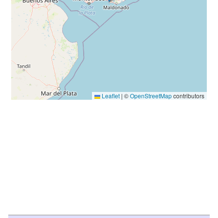
Leaflet
|
©
OpenStreetMap
contributors