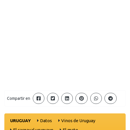
Compartir en
URUGUAY
Datos
Vinos de Uruguay
El carnaval uruguayo
El mate