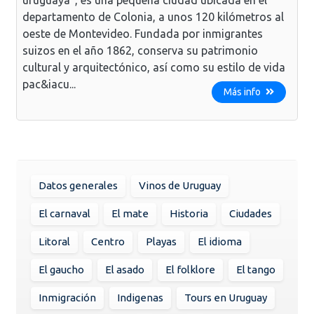
departamento de Colonia, a unos 120 kilómetros al
oeste de Montevideo. Fundada por inmigrantes
suizos en el año 1862, conserva su patrimonio
cultural y arquitectónico, así como su estilo de vida
pac&iacu...
Más info
Datos generales
Vinos de Uruguay
El carnaval
El mate
Historia
Ciudades
Litoral
Centro
Playas
El idioma
El gaucho
El asado
El folklore
El tango
Inmigración
Indigenas
Tours en Uruguay