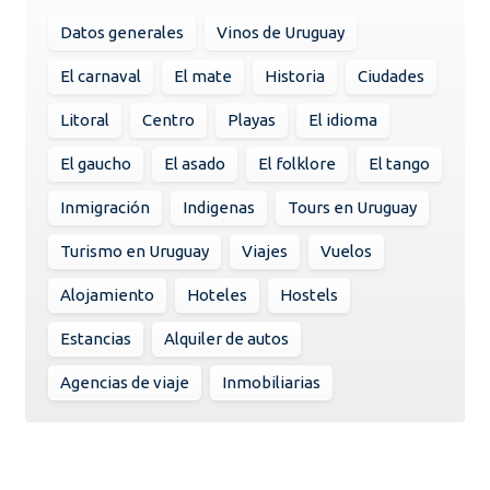
Datos generales
Vinos de Uruguay
El carnaval
El mate
Historia
Ciudades
Litoral
Centro
Playas
El idioma
El gaucho
El asado
El folklore
El tango
Inmigración
Indigenas
Tours en Uruguay
Turismo en Uruguay
Viajes
Vuelos
Alojamiento
Hoteles
Hostels
Estancias
Alquiler de autos
Agencias de viaje
Inmobiliarias