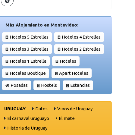
Más Alojamiento en Montevideo:
Hoteles 5 Estrellas
Hoteles 4 Estrellas
Hoteles 3 Estrellas
Hoteles 2 Estrellas
Hoteles 1 Estrella
Hoteles
Hoteles Boutique
Apart Hoteles
Posadas
Hostels
Estancias
URUGUAY
Datos
Vinos de Uruguay
El carnaval uruguayo
El mate
Historia de Uruguay