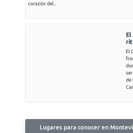
corazón del...
El
ri
El 
fro
dur
ser
de 
Car
Lugares para conocer en Montev