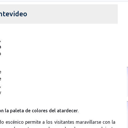
ntevideo
,
a
a
e
e
,
y
on la paleta de colores del atardecer
.
ido escénico permite a los visitantes maravillarse con la