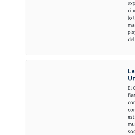
exp
ciu
lo 
mar
pla
del
La
Ur
El 
fie
con
con
est
mus
soc