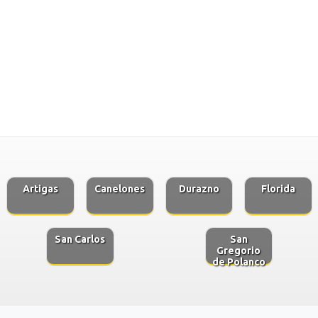
Artigas
Canelones
Durazno
Florida
San Carlos
San
Gregorio
de Polanco