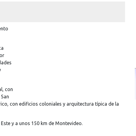
ento
ca
or
idades
y
l, con
. San
co, con edificios coloniales y arquitectura típica de la
 Este y a unos 150 km de Montevideo.