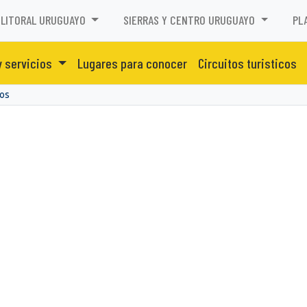
LITORAL URUGUAYO
SIERRAS Y CENTRO URUGUAYO
PL
y servicios
Lugares para conocer
Circuitos turisticos
los