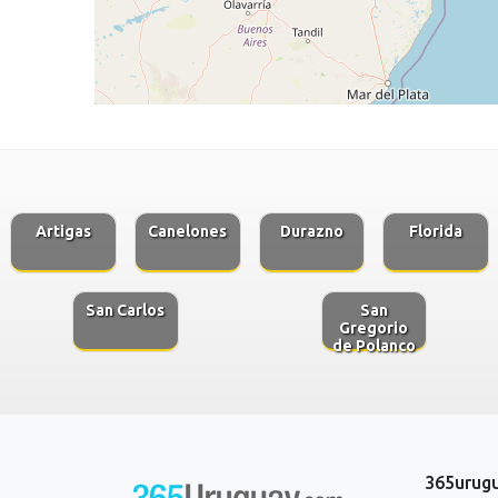
Artigas
Canelones
Durazno
Florida
San Carlos
San
Gregorio
de Polanco
365urug