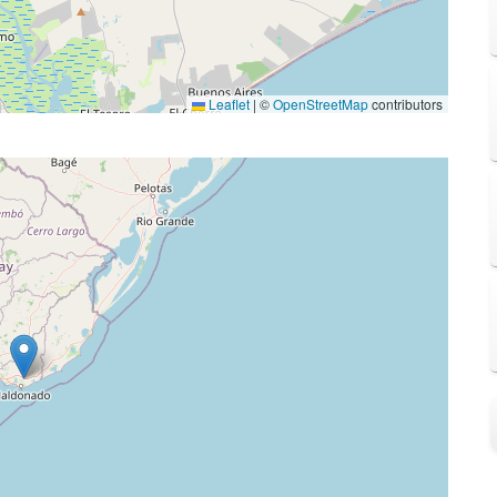
Leaflet
|
©
OpenStreetMap
contributors