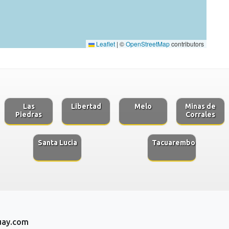
Leaflet
|
©
OpenStreetMap
contributors
Las
Libertad
Melo
Minas de
Piedras
Corrales
Santa Lucia
Tacuarembo
uay.com