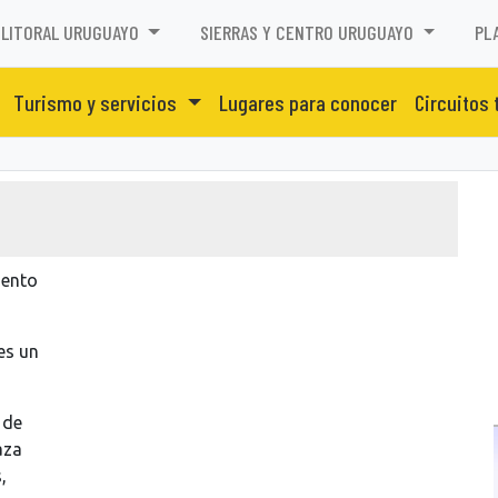
LITORAL URUGUAYO
SIERRAS Y CENTRO URUGUAYO
PL
Turismo y servicios
Lugares para conocer
Circuitos 
mento
es un
 de
aza
,