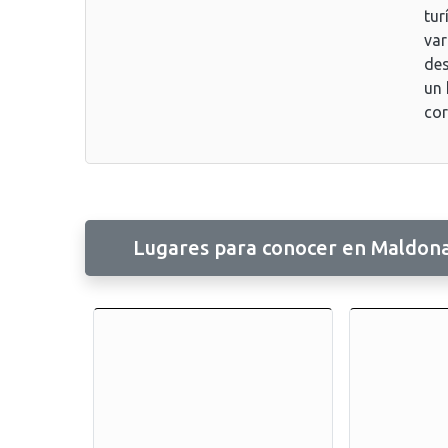
tur
var
des
un 
cor
Lugares para conocer en Maldon