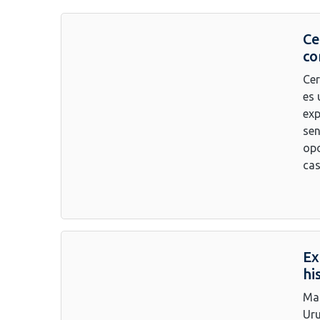
Ce
co
Cer
es 
exp
sen
opo
cas
Ex
hi
Mal
Uru