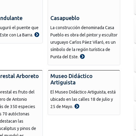
ondulante
Casapueblo
auguró el puente que
La construcción denominada Casa
Este con La Barra.
Pueblo es obra del pintor y escultor
uruguayo Carlos Páez Vilaró, es un
símbolo de la región turística de
Punta del Este.
restal Arboreto
Museo Didáctico
Artiguista
restal es fruto del
El Museo Didáctico Artiguista, está
ero de Antonio
ubicado en las calles 18 de julio y
ás de 350 especies
25 de Mayo.
as 70 autóctonas
 destacan las
caliptus y pinos de
del mundo) es