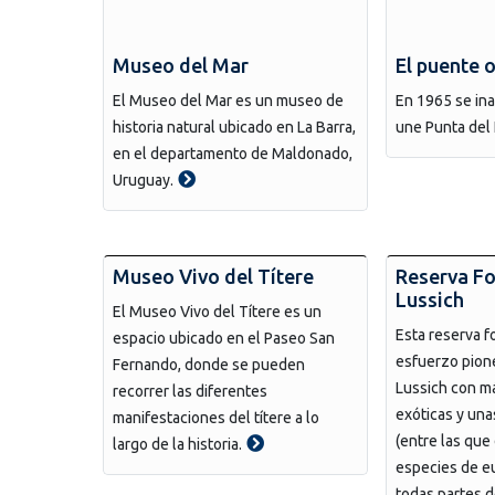
Museo del Mar
El puente 
El Museo del Mar es un museo de
En 1965 se in
historia natural ubicado en La Barra,
une Punta del 
en el departamento de Maldonado,
Uruguay.
Museo Vivo del Títere
Reserva Fo
Lussich
El Museo Vivo del Títere es un
Esta reserva fo
espacio ubicado en el Paseo San
esfuerzo pion
Fernando, donde se pueden
Lussich con m
recorrer las diferentes
exóticas y un
manifestaciones del títere a lo
(entre las que
largo de la historia.
especies de eu
todas partes 