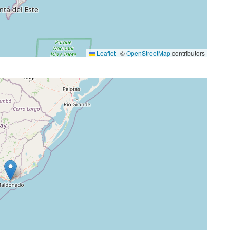
Leaflet
|
©
OpenStreetMap
contributors