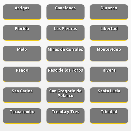
Artigas
Canelones
Durazno
Florida
Las Piedras
Libertad
Melo
Minas de Corrales
Montevideo
Pando
Paso de los Toros
Rivera
San Carlos
San Gregorio de
Santa Lucia
Polanco
Tacuarembo
Treinta y Tres
Trinidad