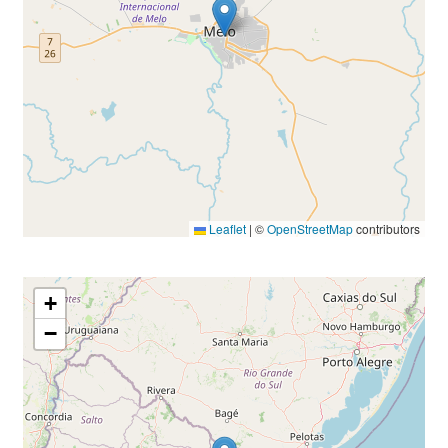
Leaflet
|
©
OpenStreetMap
contributors
+
−