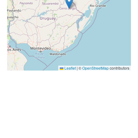
Leaflet
|
©
OpenStreetMap
contributors