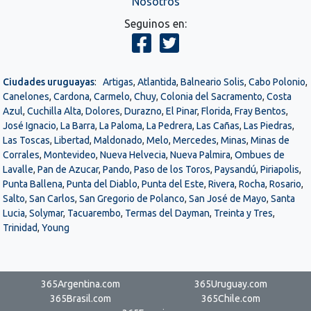
Nosotros
Seguinos en:
Ciudades uruguayas
:
Artigas
,
Atlantida
,
Balneario Solis
,
Cabo Polonio
,
Canelones
,
Cardona
,
Carmelo
,
Chuy
,
Colonia del Sacramento
,
Costa
Azul
,
Cuchilla Alta
,
Dolores
,
Durazno
,
El Pinar
,
Florida
,
Fray Bentos
,
José Ignacio
,
La Barra
,
La Paloma
,
La Pedrera
,
Las Cañas
,
Las Piedras
,
Las Toscas
,
Libertad
,
Maldonado
,
Melo
,
Mercedes
,
Minas
,
Minas de
Corrales
,
Montevideo
,
Nueva Helvecia
,
Nueva Palmira
,
Ombues de
Lavalle
,
Pan de Azucar
,
Pando
,
Paso de los Toros
,
Paysandú
,
Piriapolis
,
Punta Ballena
,
Punta del Diablo
,
Punta del Este
,
Rivera
,
Rocha
,
Rosario
,
Salto
,
San Carlos
,
San Gregorio de Polanco
,
San José de Mayo
,
Santa
Lucia
,
Solymar
,
Tacuarembo
,
Termas del Dayman
,
Treinta y Tres
,
Trinidad
,
Young
365Argentina.com
365Uruguay.com
365Brasil.com
365Chile.com