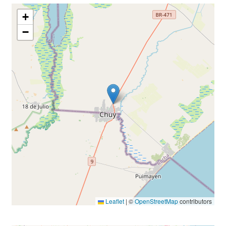
+
−
Leaflet
|
©
OpenStreetMap
contributors