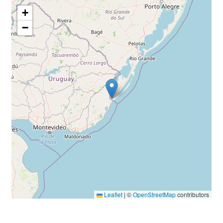
+
−
Leaflet
|
©
OpenStreetMap
contributors