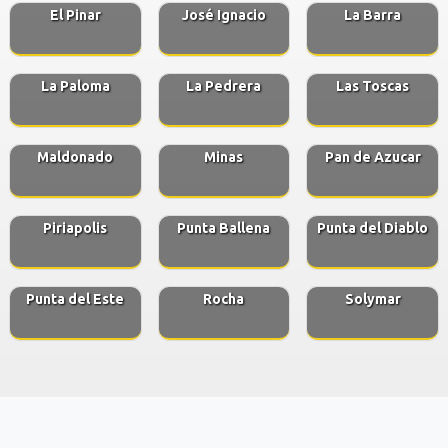
El Pinar
José Ignacio
La Barra
La Paloma
La Pedrera
Las Toscas
Maldonado
Minas
Pan de Azucar
Piriapolis
Punta Ballena
Punta del Diablo
Punta del Este
Rocha
Solymar