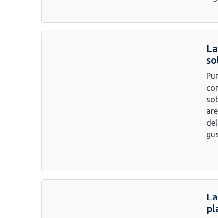
La
so
Pun
con
sob
are
del
gus
La
pl