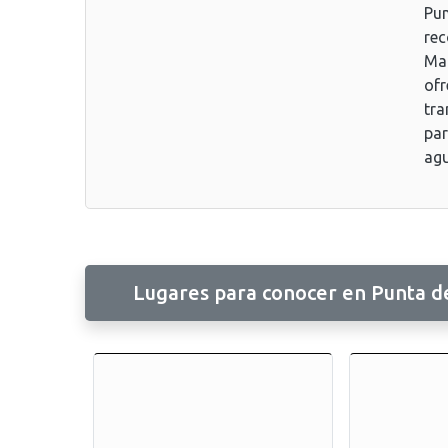
Pun
rec
Man
ofr
tra
par
agu
Lugares para conocer en Punta de