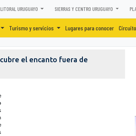
LITORAL URUGUAYO
SIERRAS Y CENTRO URUGUAYO
PL
Turismo y servicios
Lugares para conocer
Circuit
scubre el encanto fuera de
e
o
s
n
e
s