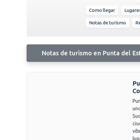
Como llegar
Lugare
Notas de turísmo
Re
Notas de turismo en Punta del Es
Pu
Co
Pun
uno
Sud
ciu
vib
lug