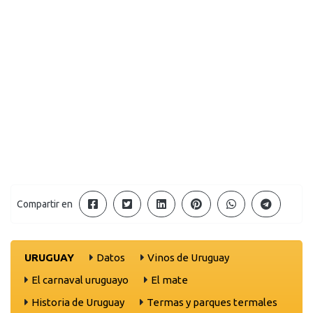
Compartir en
URUGUAY
Datos
Vinos de Uruguay
El carnaval uruguayo
El mate
Historia de Uruguay
Termas y parques termales