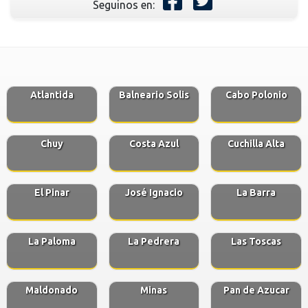
Seguinos en:
Atlantida
Balneario Solis
Cabo Polonio
Chuy
Costa Azul
Cuchilla Alta
El Pinar
José Ignacio
La Barra
La Paloma
La Pedrera
Las Toscas
Maldonado
Minas
Pan de Azucar