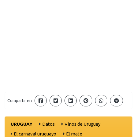
Compartir en
URUGUAY
Datos
Vinos de Uruguay
El carnaval uruguayo
El mate