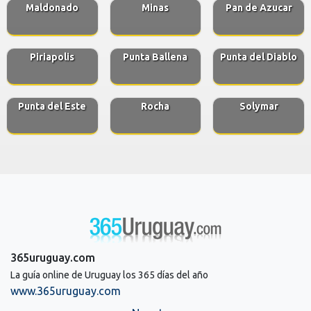
Maldonado
Minas
Pan de Azucar
Piriapolis
Punta Ballena
Punta del Diablo
Punta del Este
Rocha
Solymar
365uruguay.com
La guía online de Uruguay los 365 días del año
www.365uruguay.com