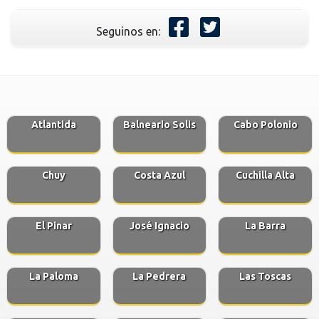
Seguinos en:
Atlantida
Balneario Solis
Cabo Polonio
Chuy
Costa Azul
Cuchilla Alta
El Pinar
José Ignacio
La Barra
La Paloma
La Pedrera
Las Toscas