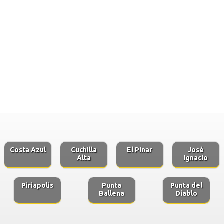
Costa Azul
Cuchilla
El Pinar
José
Alta
Ignacio
Piriapolis
Punta
Punta del
Ballena
Diablo