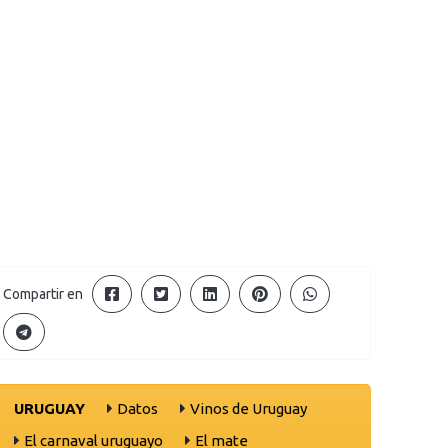
Compartir en
URUGUAY
Datos
Vinos de Uruguay
El carnaval uruguayo
El mate