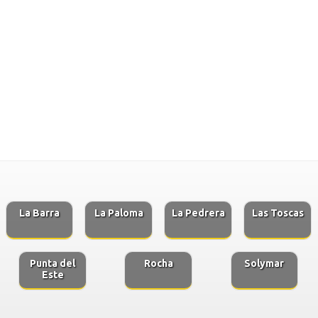
La Barra
La Paloma
La Pedrera
Las Toscas
Punta del
Rocha
Solymar
Este