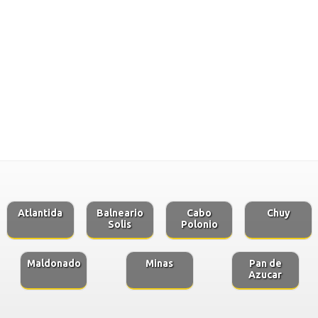
Atlantida
Balneario
Cabo
Chuy
Solis
Polonio
Maldonado
Minas
Pan de
Azucar