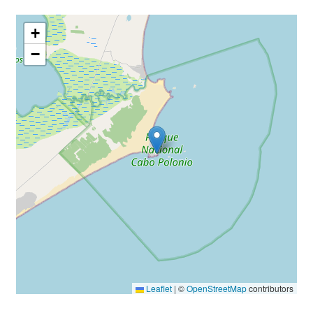
+
−
Leaflet
|
©
OpenStreetMap
contributors