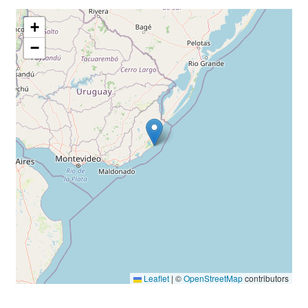
+
−
Leaflet
|
©
OpenStreetMap
contributors