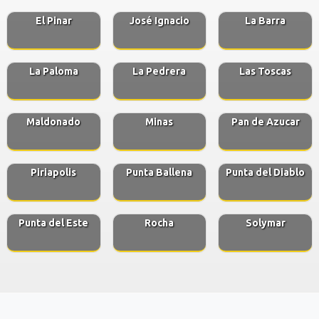
El Pinar
José Ignacio
La Barra
La Paloma
La Pedrera
Las Toscas
Maldonado
Minas
Pan de Azucar
Piriapolis
Punta Ballena
Punta del Diablo
Punta del Este
Rocha
Solymar