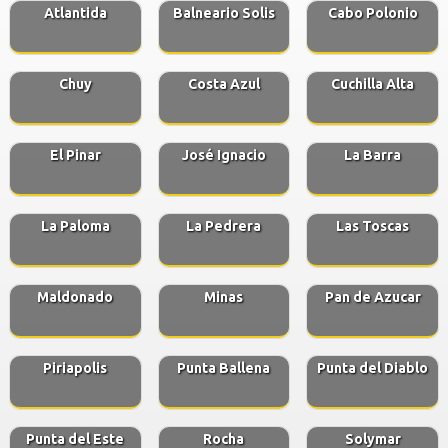
Atlantida
Balneario Solis
Cabo Polonio
Chuy
Costa Azul
Cuchilla Alta
El Pinar
José Ignacio
La Barra
La Paloma
La Pedrera
Las Toscas
Maldonado
Minas
Pan de Azucar
Piriapolis
Punta Ballena
Punta del Diablo
Punta del Este
Rocha
Solymar