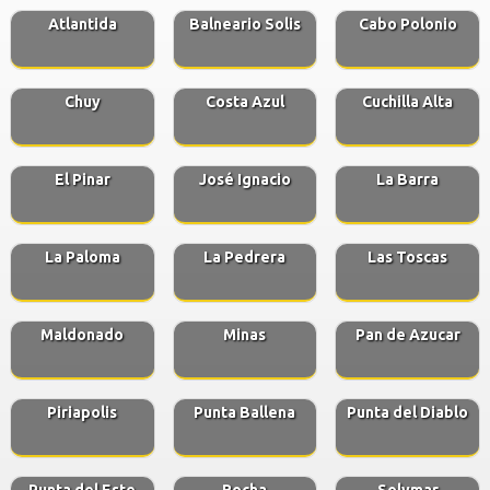
Atlantida
Balneario Solis
Cabo Polonio
Chuy
Costa Azul
Cuchilla Alta
El Pinar
José Ignacio
La Barra
La Paloma
La Pedrera
Las Toscas
Maldonado
Minas
Pan de Azucar
Piriapolis
Punta Ballena
Punta del Diablo
Punta del Este
Rocha
Solymar