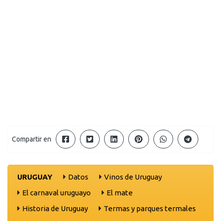
Compartir en
URUGUAY
Datos
Vinos de Uruguay
El carnaval uruguayo
El mate
Historia de Uruguay
Termas y parques termales