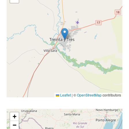
Leaflet
|
©
OpenStreetMap
contributors
+
−