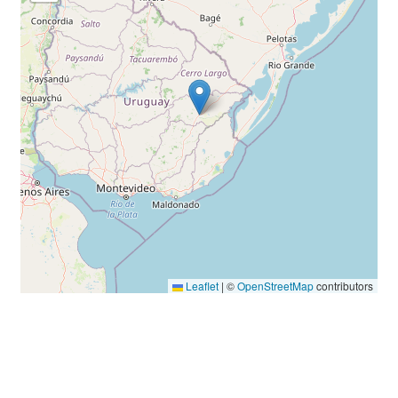
Leaflet
|
©
OpenStreetMap
contributors