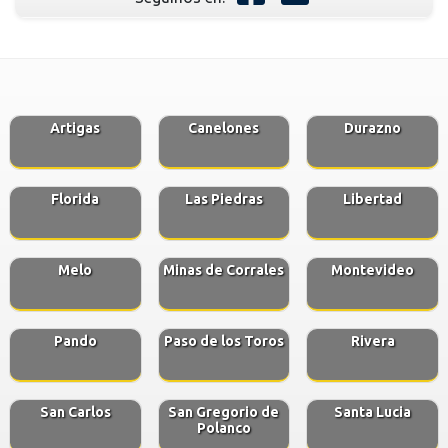
Artigas
Canelones
Durazno
Florida
Las Piedras
Libertad
Melo
Minas de Corrales
Montevideo
Pando
Paso de los Toros
Rivera
San Carlos
San Gregorio de
Santa Lucia
Polanco