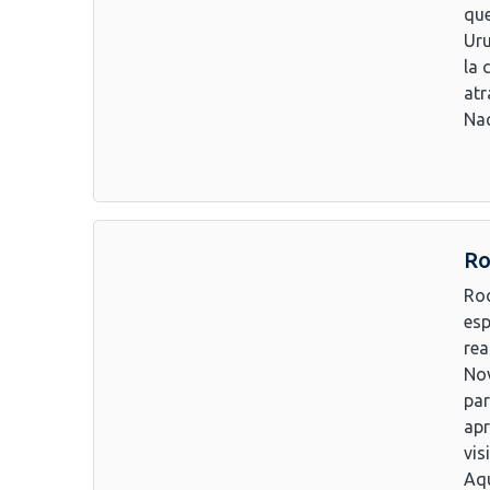
que
Uru
la 
atr
Nac
Ro
Roc
esp
rea
Nov
par
apr
vis
Aqu