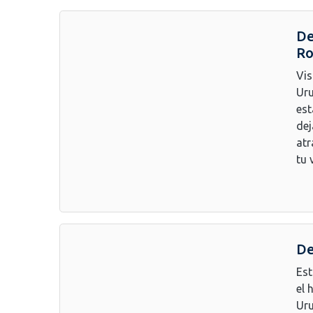
De
Ro
Vis
Uru
est
dej
atr
tu 
De
Est
el 
Uru