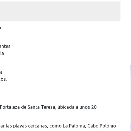
o
antes
la
la
cos.
a Fortaleza de Santa Teresa, ubicada a unos 20
orar las playas cercanas, como La Paloma, Cabo Polonio