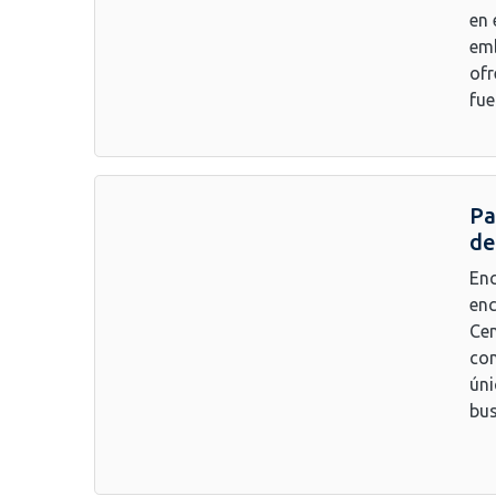
en 
emb
ofr
fue
Pa
de
Enc
enc
Cen
con
úni
bus