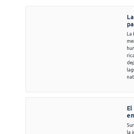
La
pa
La 
mer
hum
ric
dep
lag
nat
El
em
Sum
la 