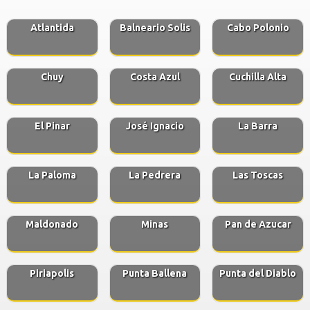
Atlantida
Balneario Solis
Cabo Polonio
Chuy
Costa Azul
Cuchilla Alta
El Pinar
José Ignacio
La Barra
La Paloma
La Pedrera
Las Toscas
Maldonado
Minas
Pan de Azucar
Piriapolis
Punta Ballena
Punta del Diablo