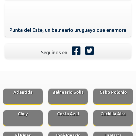
Punta del Este, un balneario uruguayo que enamora
Seguinos en:
Atlantida
Balneario Solis
Cabo Polonio
Chuy
Costa Azul
Cuchilla Alta
El Pinar
José Ignacio
La Barra