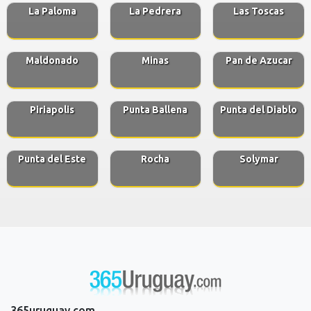
La Paloma
La Pedrera
Las Toscas
Maldonado
Minas
Pan de Azucar
Piriapolis
Punta Ballena
Punta del Diablo
Punta del Este
Rocha
Solymar
365uruguay.com