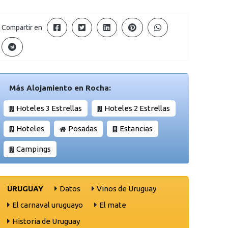
Compartir en
Más Alojamiento en Rocha:
Hoteles 3 Estrellas
Hoteles 2 Estrellas
Hoteles
Posadas
Estancias
Campings
URUGUAY
Datos
Vinos de Uruguay
El carnaval uruguayo
El mate
Historia de Uruguay