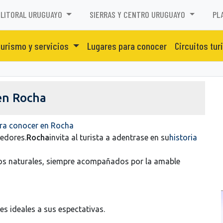
LITORAL URUGUAYO
SIERRAS Y CENTRO URUGUAYO
PL
urismo y servicios
Lugares para conocer
Circuitos tur
 en Rocha
ara conocer en Rocha
dedores.
Rocha
invita al turista a adentrase en su
historia
tos naturales, siempre acompañados por la amable
es ideales a sus espectativas.