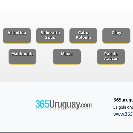
Atlantida
Balneario
Cabo
Chuy
Solis
Polonio
Maldonado
Minas
Pan de
Azucar
365urug
La guía on
www.365