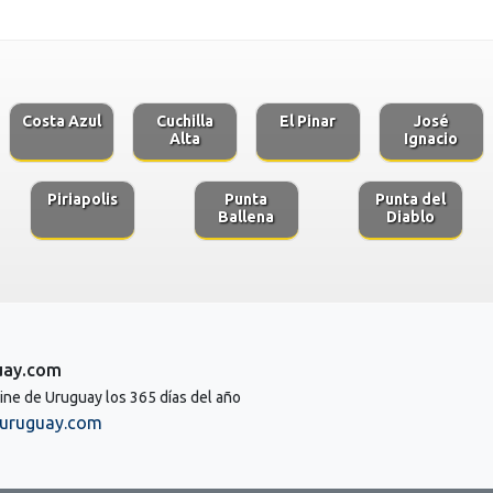
Costa Azul
Cuchilla
El Pinar
José
Alta
Ignacio
Piriapolis
Punta
Punta del
Ballena
Diablo
uay.com
line de Uruguay los 365 días del año
uruguay.com