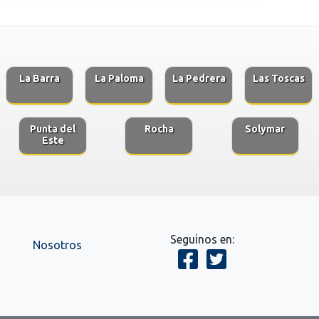
La Barra
La Paloma
La Pedrera
Las Toscas
Punta del
Rocha
Solymar
Este
Seguinos en:
Nosotros