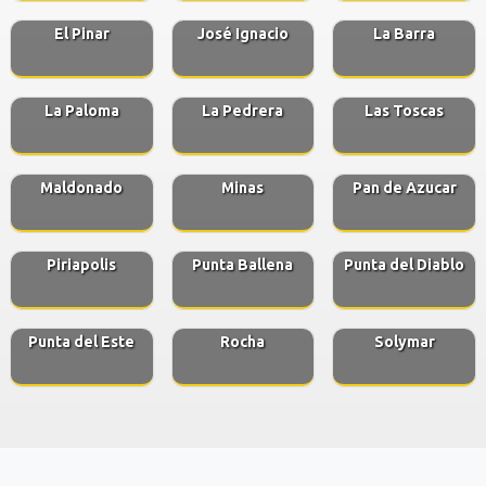
El Pinar
José Ignacio
La Barra
La Paloma
La Pedrera
Las Toscas
Maldonado
Minas
Pan de Azucar
Piriapolis
Punta Ballena
Punta del Diablo
Punta del Este
Rocha
Solymar