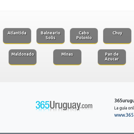
Atlantida
Balneario
Cabo
Chuy
Solis
Polonio
Maldonado
Minas
Pan de
Azucar
365urug
La guía on
www.365