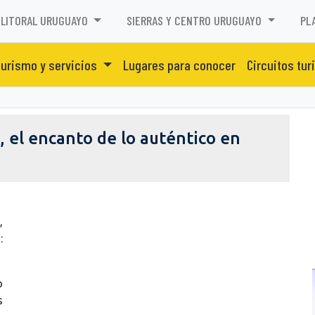
LITORAL URUGUAYO
SIERRAS Y CENTRO URUGUAYO
PL
urismo y servicios
Lugares para conocer
Circuitos tur
, el encanto de lo auténtico en
,
:
o
s