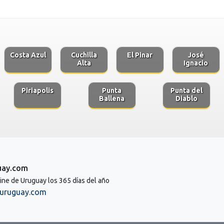
Costa Azul
Cuchilla
El Pinar
José
Alta
Ignacio
Piriapolis
Punta
Punta del
Ballena
Diablo
uay.com
line de Uruguay los 365 días del año
uruguay.com