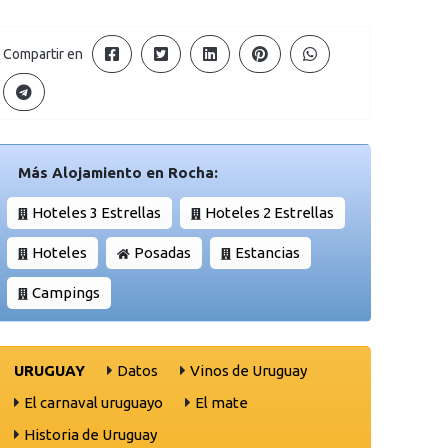
Compartir en
Más Alojamiento en Rocha:
Hoteles 3 Estrellas
Hoteles 2 Estrellas
Hoteles
Posadas
Estancias
Campings
URUGUAY
Datos
Vinos de Uruguay
El carnaval uruguayo
El mate
Historia de Uruguay