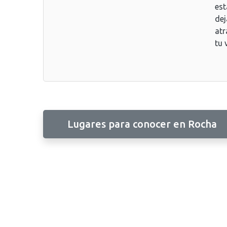
est
dej
atr
tu 
Lugares para conocer en Rocha