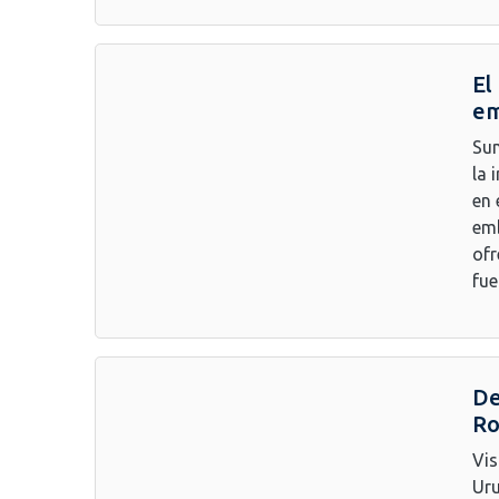
El
em
Sum
la 
en 
emb
ofr
fue
De
Ro
Vis
Uru