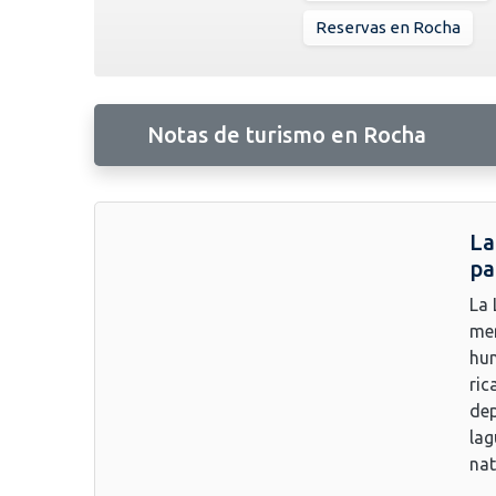
Reservas en Rocha
Notas de turismo en Rocha
La
pa
La 
mer
hum
ric
dep
lag
nat