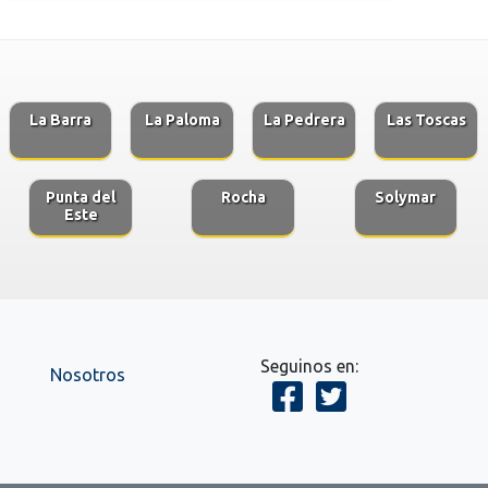
La Barra
La Paloma
La Pedrera
Las Toscas
Punta del
Rocha
Solymar
Este
Seguinos en:
Nosotros