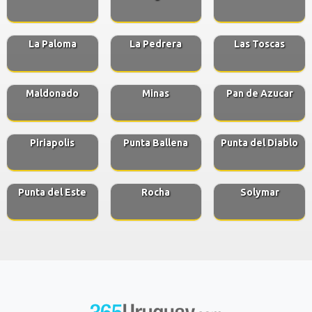
La Paloma
La Pedrera
Las Toscas
Maldonado
Minas
Pan de Azucar
Piriapolis
Punta Ballena
Punta del Diablo
Punta del Este
Rocha
Solymar