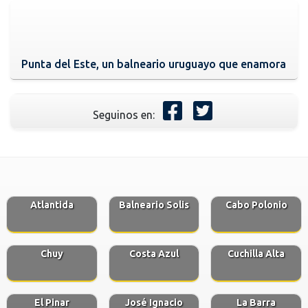
Punta del Este, un balneario uruguayo que enamora
Seguinos en:
Atlantida
Balneario Solis
Cabo Polonio
Chuy
Costa Azul
Cuchilla Alta
El Pinar
José Ignacio
La Barra