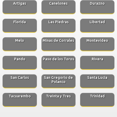
Artigas
Canelones
Durazno
Florida
Las Piedras
Libertad
Melo
Minas de Corrales
Montevideo
Pando
Paso de los Toros
Rivera
San Carlos
San Gregorio de
Santa Lucia
Polanco
Tacuarembo
Treinta y Tres
Trinidad