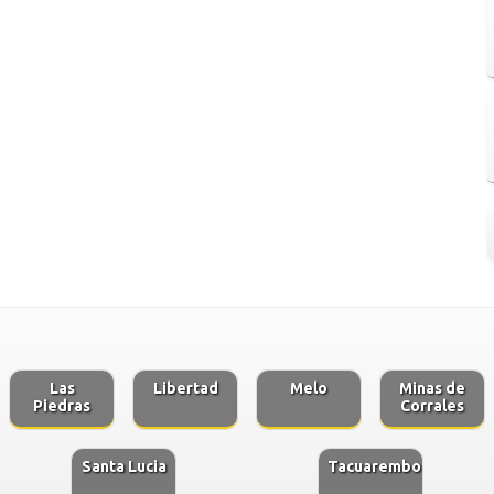
Las
Libertad
Melo
Minas de
Piedras
Corrales
Santa Lucia
Tacuarembo