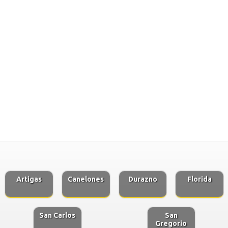
Artigas
Canelones
Durazno
Florida
San Carlos
San
Gregorio