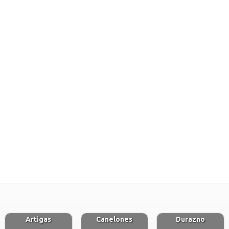
Artigas
Canelones
Durazno