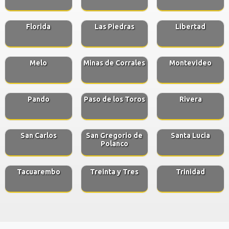
Florida
Las Piedras
Libertad
Melo
Minas de Corrales
Montevideo
Pando
Paso de los Toros
Rivera
San Carlos
San Gregorio de
Santa Lucia
Polanco
Tacuarembo
Treinta y Tres
Trinidad