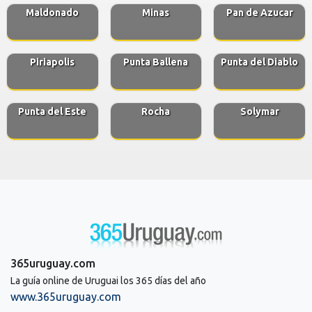
Maldonado
Minas
Pan de Azucar
Piriapolis
Punta Ballena
Punta del Diablo
Punta del Este
Rocha
Solymar
365uruguay.com
La guía online de Uruguai los 365 días del año
www.365uruguay.com