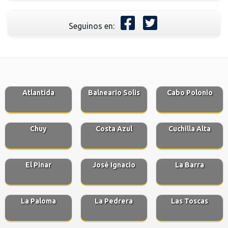
Seguinos en:
Atlantida
Balneario Solis
Cabo Polonio
Chuy
Costa Azul
Cuchilla Alta
El Pinar
José Ignacio
La Barra
La Paloma
La Pedrera
Las Toscas