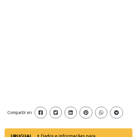
Compartir en
URUGUAI
Dados e informaçães para ..