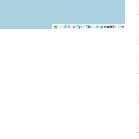
Leaflet
|
©
OpenStreetMap
contributors