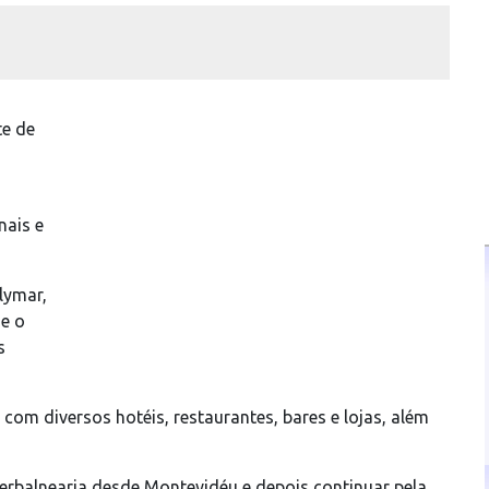
te de
nais e
lymar,
 e o
s
 com diversos hotéis, restaurantes, bares e lojas, além
erbalnearia desde Montevidéu e depois continuar pela