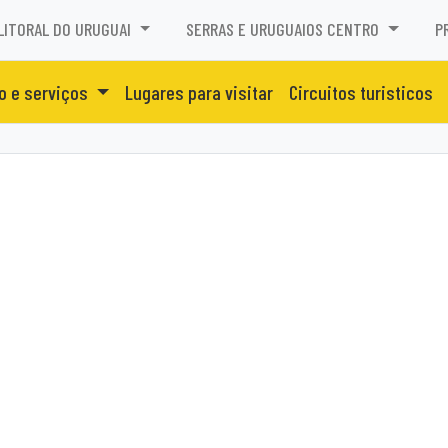
LITORAL DO URUGUAI
SERRAS E URUGUAIOS CENTRO
P
o e serviços
Lugares para visitar
Circuitos turisticos