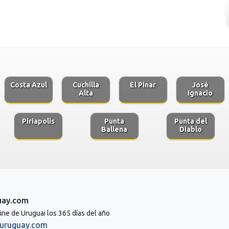
Costa Azul
Cuchilla
El Pinar
José
Alta
Ignacio
Piriapolis
Punta
Punta del
Ballena
Diablo
uay.com
line de Uruguai los 365 días del año
uruguay.com