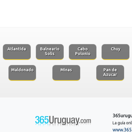
Atlantida
Balneario
Cabo
Chuy
Solis
Polonio
Maldonado
Minas
Pan de
Azucar
365urug
La guía on
www.365