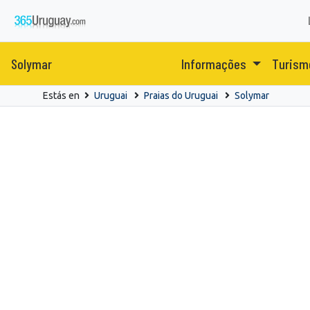
Solymar
Informações
Turism
Estás en
Uruguai
Praias do Uruguai
Solymar