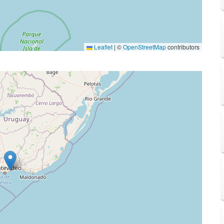
Leaflet
|
©
OpenStreetMap
contributors