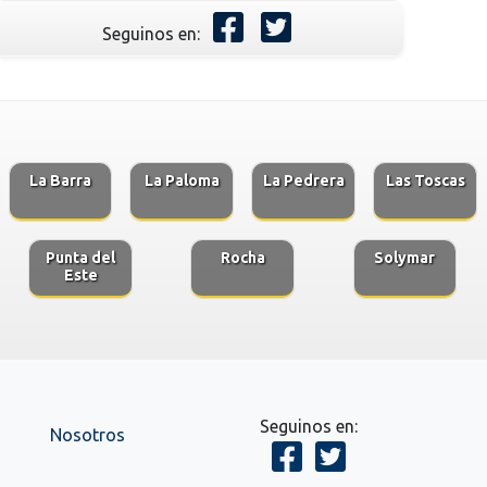
Seguinos en:
La Barra
La Paloma
La Pedrera
Las Toscas
Punta del
Rocha
Solymar
Este
Seguinos en:
Nosotros