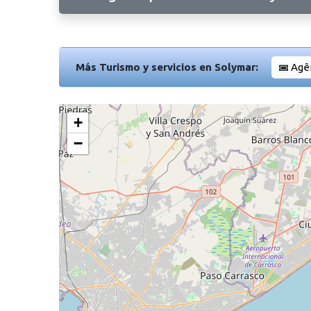
Más Turismo y servicios en Solymar:
Agê
+
−