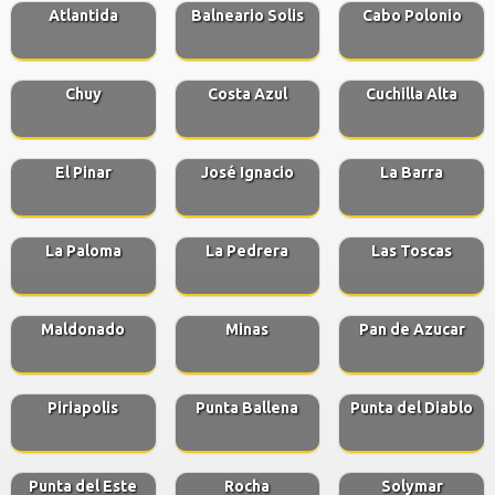
Atlantida
Balneario Solis
Cabo Polonio
Chuy
Costa Azul
Cuchilla Alta
El Pinar
José Ignacio
La Barra
La Paloma
La Pedrera
Las Toscas
Maldonado
Minas
Pan de Azucar
Piriapolis
Punta Ballena
Punta del Diablo
Punta del Este
Rocha
Solymar