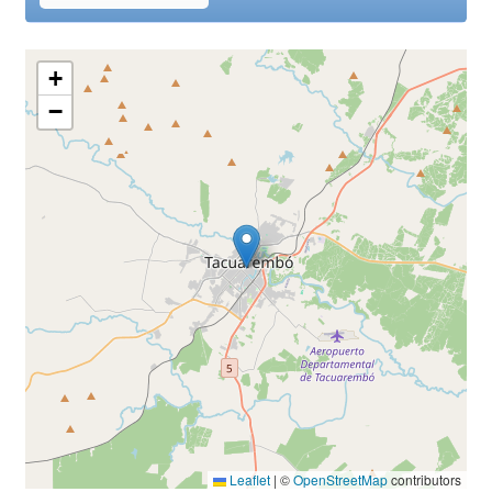
+
−
Leaflet
|
©
OpenStreetMap
contributors