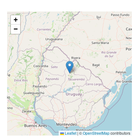
+
−
Leaflet
|
©
OpenStreetMap
contributors