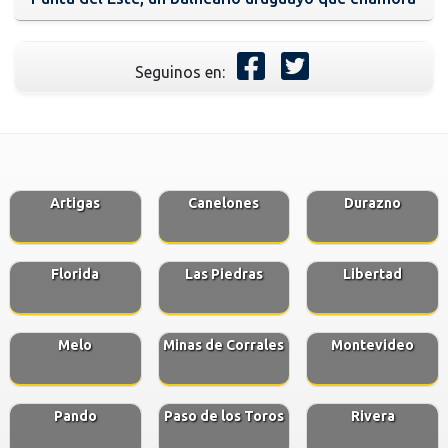
Seguinos en:
Artigas
Canelones
Durazno
Florida
Las Piedras
Libertad
Melo
Minas de Corrales
Montevideo
Pando
Paso de los Toros
Rivera