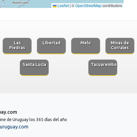
Leaflet
|
©
OpenStreetMap
contributors
Las
Libertad
Melo
Minas de
Piedras
Corrales
Santa Lucia
Tacuarembo
uay.com
line de Uruguay los 365 días del año
uruguay.com