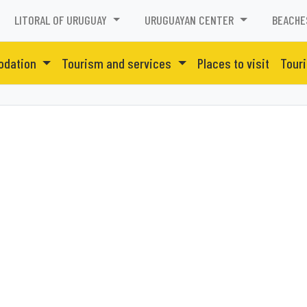
LITORAL OF URUGUAY
URUGUAYAN CENTER
BEACHE
odation
Tourism and services
Places to visit
Touri