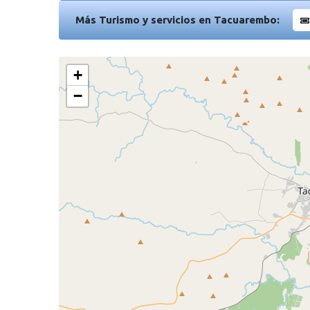
Más Turismo y servicios en Tacuarembo:
+
−