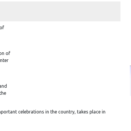
of
on of
nter
 and
the
portant celebrations in the country, takes place in