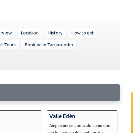
rview
Location
History
How to get
st Tours
Booking in Tacuarembo
Valle Edén
Ampliamente conocido como uno
de los principales motivos de