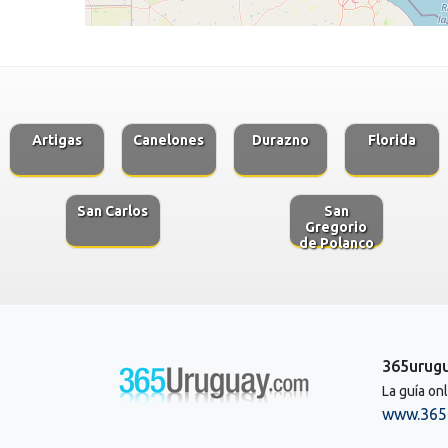
Artigas
Canelones
Durazno
Florida
San Carlos
San
Gregorio
de Polanco
365urug
La guía on
www.365