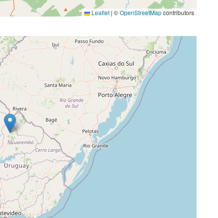
Leaflet
|
©
OpenStreetMap
contributors