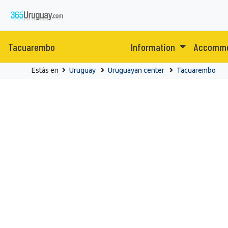
Tacuarembo
Information
Accomm
Estás en
Uruguay
Uruguayan center
Tacuarembo