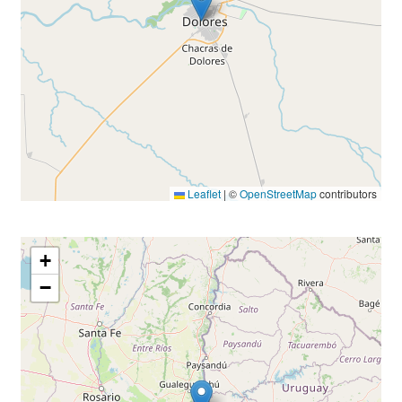
Leaflet
|
©
OpenStreetMap
contributors
+
−