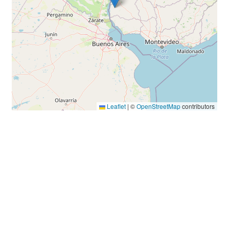
Leaflet
|
©
OpenStreetMap
contributors