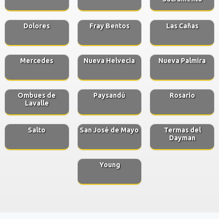
Dolores
Fray Bentos
Las Cañas
Mercedes
Nueva Helvecia
Nueva Palmira
Ombues de
Paysandú
Rosario
Lavalle
Salto
San José de Mayo
Termas del
Dayman
Young