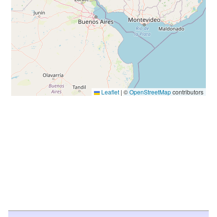
Leaflet
|
©
OpenStreetMap
contributors