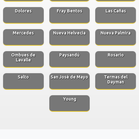
Dolores
Fray Bentos
Las Cañas
Mercedes
Nueva Helvecia
Nueva Palmira
Ombues de
Paysandú
Rosario
Lavalle
Salto
San José de Mayo
Termas del
Dayman
Young