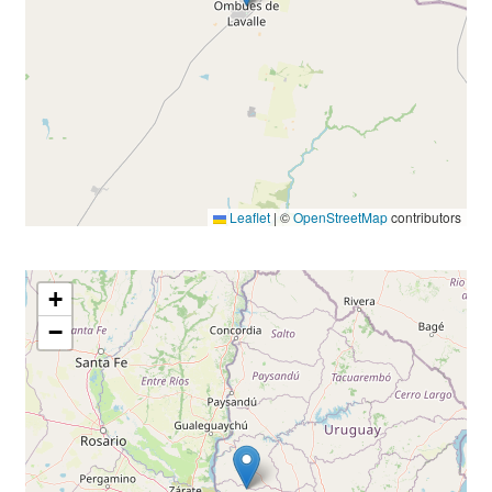
Leaflet
|
©
OpenStreetMap
contributors
+
−