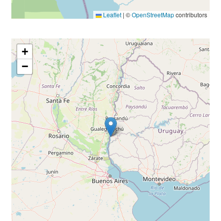
Leaflet
|
©
OpenStreetMap
contributors
+
−