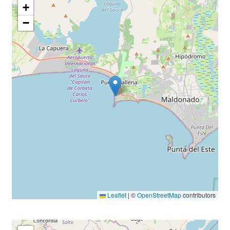
+
−
Leaflet
|
©
OpenStreetMap
contributors