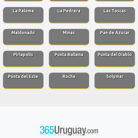
La Paloma
La Pedrera
Las Toscas
Maldonado
Minas
Pan de Azucar
Piriapolis
Punta Ballena
Punta del Diablo
Punta del Este
Rocha
Solymar