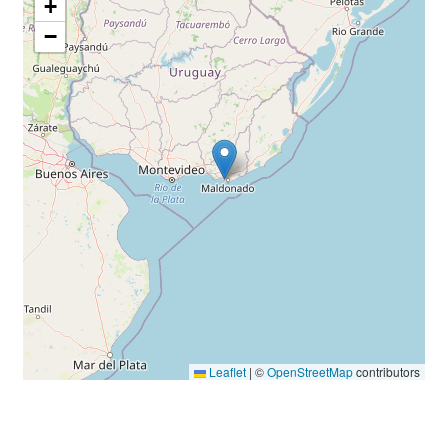
+
−
Leaflet
|
©
OpenStreetMap
contributors