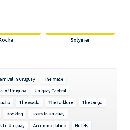
Rocha
Solymar
arnival in Uruguay
The mate
ral of Uruguay
Uruguay Central
aucho
The asado
The folklore
The tango
Booking
Tours in Uruguay
ts to Uruguay
Accommodation
Hotels