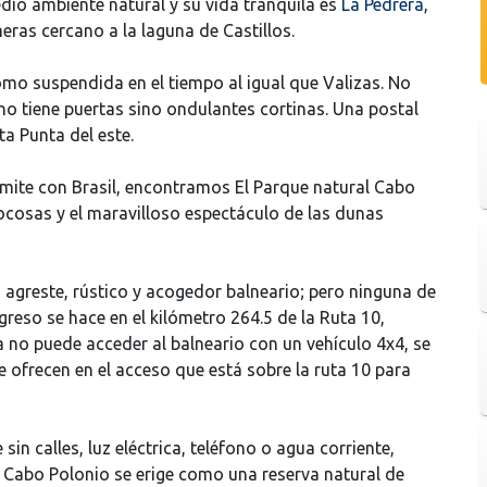
dio ambiente natural y su vida tranquila es
La Pedrera
,
eras cercano a la laguna de Castillos.
o suspendida en el tiempo al igual que Valizas. No
 no tiene puertas sino ondulantes cortinas. Una postal
a Punta del este.
 límite con Brasil, encontramos El Parque natural Cabo
ocosas y el maravilloso espectáculo de las dunas
, agreste, rústico y acogedor balneario; pero ninguna de
greso se hace en el kilómetro 264.5 de la Ruta 10,
ta no puede acceder al balneario con un vehículo 4x4, se
e ofrecen en el acceso que está sobre la ruta 10 para
in calles, luz eléctrica, teléfono o agua corriente,
El Cabo Polonio se erige como una reserva natural de