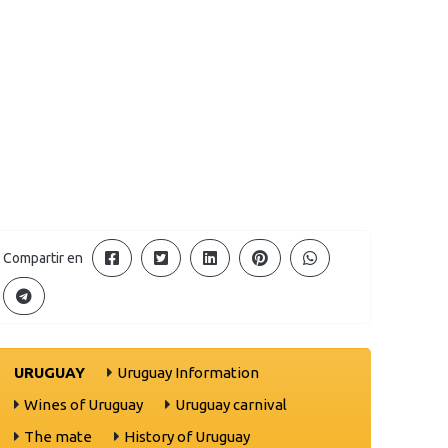
Compartir en
URUGUAY
Uruguay Information
Wines of Uruguay
Uruguay carnival
The mate
History of Uruguay