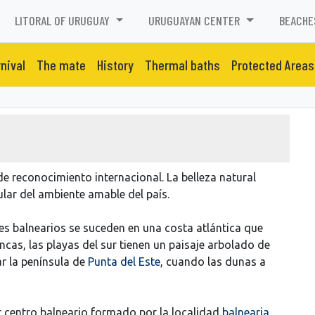
LITORAL OF URUGUAY
URUGUAYAN CENTER
BEACHE
nival
The mate
History
Thermal baths
Protected Areas
de reconocimiento internacional. La belleza natural
ular del ambiente amable del país.
es balnearios se suceden en una costa atlántica que
ncas, las playas del sur tienen un paisaje arbolado de
r la península de
Punta del Este
, cuando las dunas a
 centro balneario formado por la localidad
balnearia