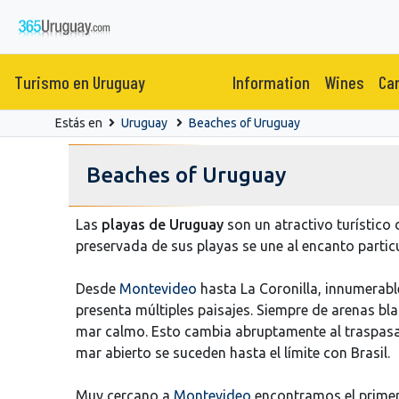
Turismo en Uruguay
Information
Wines
Car
Estás en
Uruguay
Beaches of Uruguay
Beaches of Uruguay
Las
playas de Uruguay
son un atractivo turístico 
preservada de sus playas se une al encanto partic
Desde
Montevideo
hasta La Coronilla, innumerabl
presenta múltiples paisajes. Siempre de arenas bla
mar calmo. Esto cambia abruptamente al traspasa
mar abierto se suceden hasta el límite con Brasil.
Muy cercano a
Montevideo
encontramos el primer