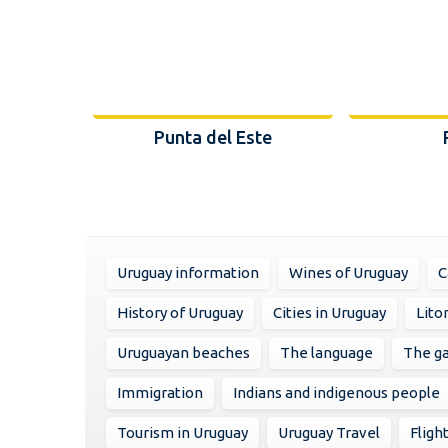
Punta del Este
Uruguay information
Wines of Uruguay
C
History of Uruguay
Cities in Uruguay
Lito
Uruguayan beaches
The language
The g
Immigration
Indians and indigenous people
Tourism in Uruguay
Uruguay Travel
Fligh