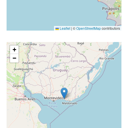
Leaflet
|
©
OpenStreetMap
contributors
+
−