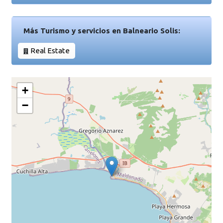
Más Turismo y servicios en Balneario Solis:
Real Estate
+
−