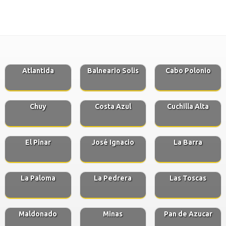
Atlantida
Balneario Solis
Cabo Polonio
Chuy
Costa Azul
Cuchilla Alta
El Pinar
José Ignacio
La Barra
La Paloma
La Pedrera
Las Toscas
Maldonado
Minas
Pan de Azucar