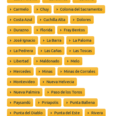
Carmelo
Chuy
Colonia del Sacramento
Costa Azul
Cuchilla Alta
Dolores
Durazno
Florida
Fray Bentos
José Ignacio
La Barra
La Paloma
La Pedrera
Las Cañas
Las Toscas
Libertad
Maldonado
Melo
Mercedes
Minas
Minas de Corrales
Montevideo
Nueva Helvecia
Nueva Palmira
Paso de los Toros
Paysandú
Piriapolis
Punta Ballena
Punta del Diablo
Punta del Este
Rivera