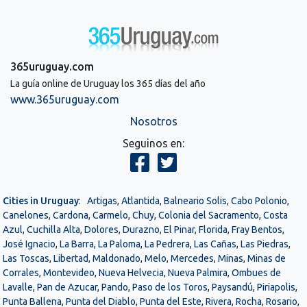
365uruguay.com
La guía online de Uruguay los 365 días del año
www.365uruguay.com
Nosotros
Seguinos en:
Cities in Uruguay
:
Artigas
,
Atlantida
,
Balneario Solis
,
Cabo Polonio
,
Canelones
,
Cardona
,
Carmelo
,
Chuy
,
Colonia del Sacramento
,
Costa
Azul
,
Cuchilla Alta
,
Dolores
,
Durazno
,
El Pinar
,
Florida
,
Fray Bentos
,
José Ignacio
,
La Barra
,
La Paloma
,
La Pedrera
,
Las Cañas
,
Las Piedras
,
Las Toscas
,
Libertad
,
Maldonado
,
Melo
,
Mercedes
,
Minas
,
Minas de
Corrales
,
Montevideo
,
Nueva Helvecia
,
Nueva Palmira
,
Ombues de
Lavalle
,
Pan de Azucar
,
Pando
,
Paso de los Toros
,
Paysandú
,
Piriapolis
,
Punta Ballena
,
Punta del Diablo
,
Punta del Este
,
Rivera
,
Rocha
,
Rosario
,