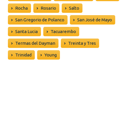
Rocha
Rosario
Salto
San Gregorio de Polanco
San José de Mayo
Santa Lucia
Tacuarembo
Termas del Dayman
Treinta y Tres
Trinidad
Young