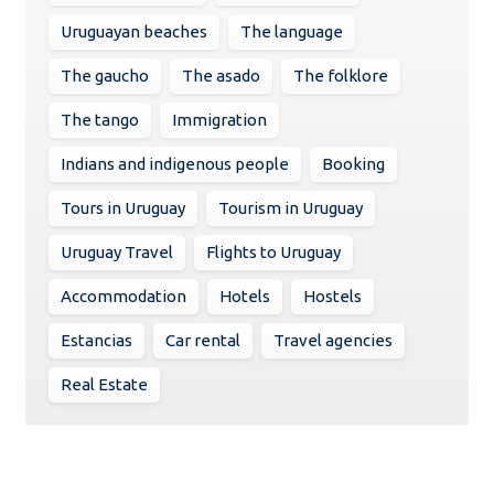
Uruguayan beaches
The language
The gaucho
The asado
The folklore
The tango
Immigration
Indians and indigenous people
Booking
Tours in Uruguay
Tourism in Uruguay
Uruguay Travel
Flights to Uruguay
Accommodation
Hotels
Hostels
Estancias
Car rental
Travel agencies
Real Estate