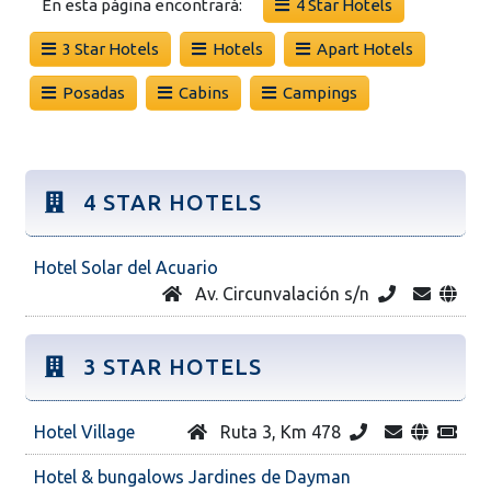
En esta página encontrará:
4 Star Hotels
3 Star Hotels
Hotels
Apart Hotels
Posadas
Cabins
Campings
4 STAR HOTELS
Hotel Solar del Acuario
Av. Circunvalación s/n
3 STAR HOTELS
Hotel Village
Ruta 3, Km 478
Hotel & bungalows Jardines de Dayman