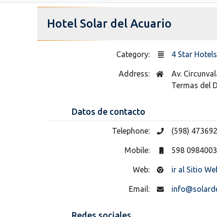
Hotel Solar del Acuario
Category:
4 Star Hotels
Address:
Av. Circunval
Termas del 
Datos de contacto
Telephone:
(598) 47369
Mobile:
598 098400
Web:
ir al Sitio We
Email:
info@solard
Redes sociales