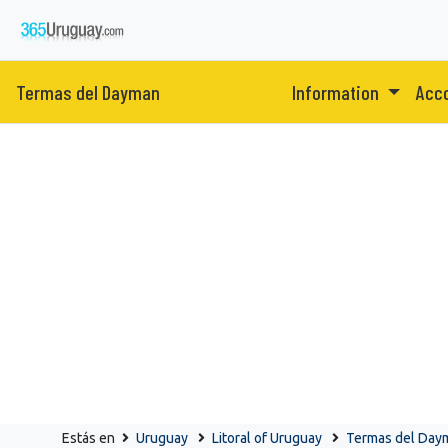
Termas del Dayman
Information
Acc
Estás en
Uruguay
Litoral of Uruguay
Termas del Day