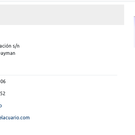
ación s/n
Dayman
206
352
b
elacuario.com