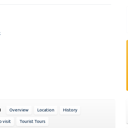
k
N
Overview
Location
History
 visit
Tourist Tours