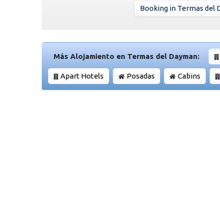
Booking in Termas del
Más Alojamiento en Termas del Dayman:
Apart Hotels
Posadas
Cabins