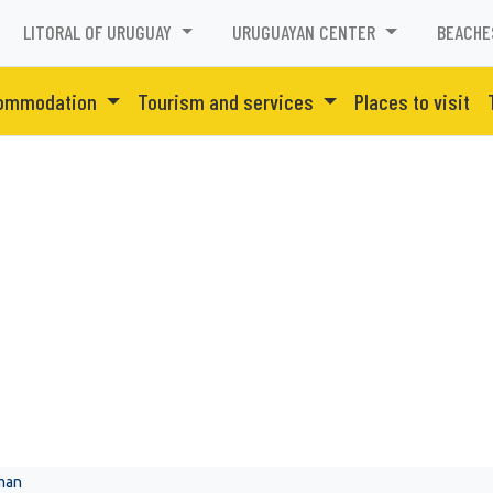
LITORAL OF URUGUAY
URUGUAYAN CENTER
BEACHE
ommodation
Tourism and services
Places to visit
man