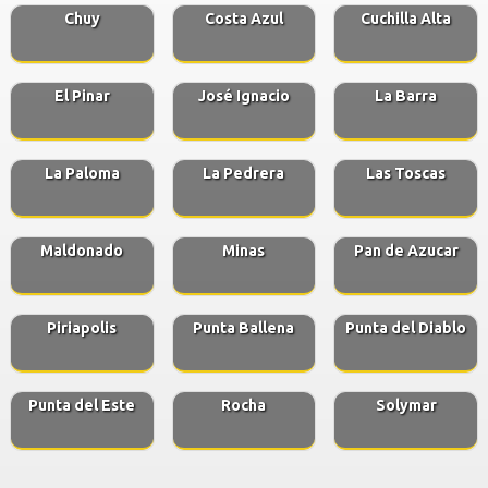
Chuy
Costa Azul
Cuchilla Alta
El Pinar
José Ignacio
La Barra
La Paloma
La Pedrera
Las Toscas
Maldonado
Minas
Pan de Azucar
Piriapolis
Punta Ballena
Punta del Diablo
Punta del Este
Rocha
Solymar