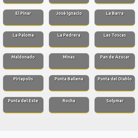
El Pinar
José Ignacio
La Barra
La Paloma
La Pedrera
Las Toscas
Maldonado
Minas
Pan de Azucar
Piriapolis
Punta Ballena
Punta del Diablo
Punta del Este
Rocha
Solymar