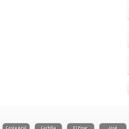
Costa Azul
Cuchilla
El Pinar
José