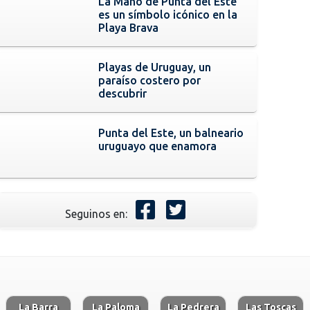
La Mano de Punta del Este
es un símbolo icónico en la
Playa Brava
Playas de Uruguay, un
paraíso costero por
descubrir
Punta del Este, un balneario
uruguayo que enamora
Seguinos en:
La Barra
La Paloma
La Pedrera
Las Toscas