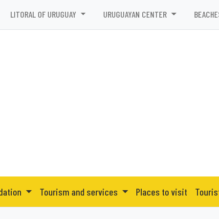
LITORAL OF URUGUAY
URUGUAYAN CENTER
BEACHE
dation
Tourism and services
Places to visit
Touris