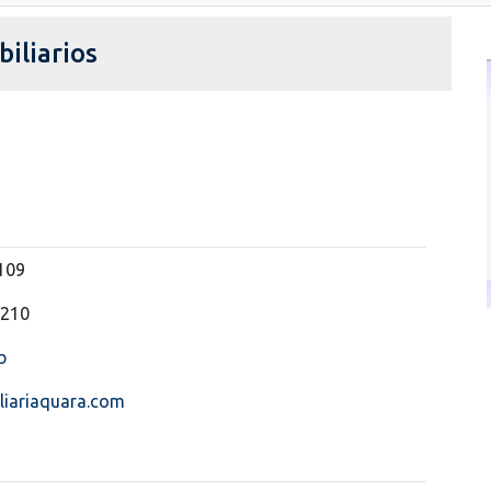
iliarios
109
 210
b
liariaquara.com