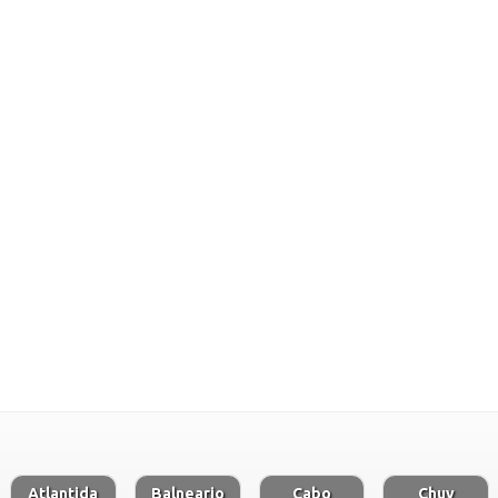
Atlantida
Balneario
Cabo
Chuy