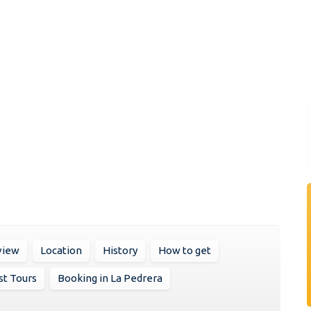
view
Location
History
How to get
st Tours
Booking in La Pedrera